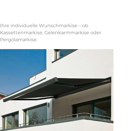
Ihre individuelle Wunschmarkise – ob
Kassettenmarkise, Gelenkarmmarkise oder
Pergolamarkise.