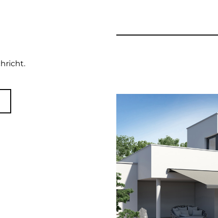
hricht.
N