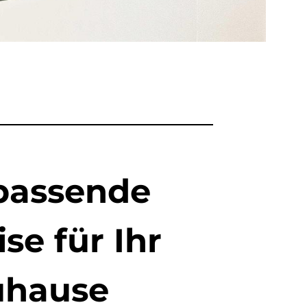
passende
se für Ihr
uhause